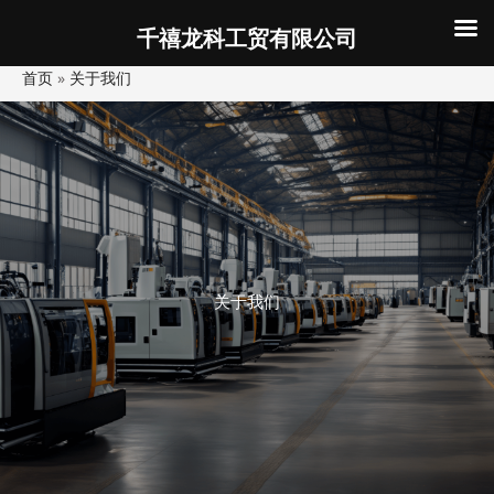
千禧龙科工贸有限公司
跳
首页
»
关于我们
至
内
容
关于我们